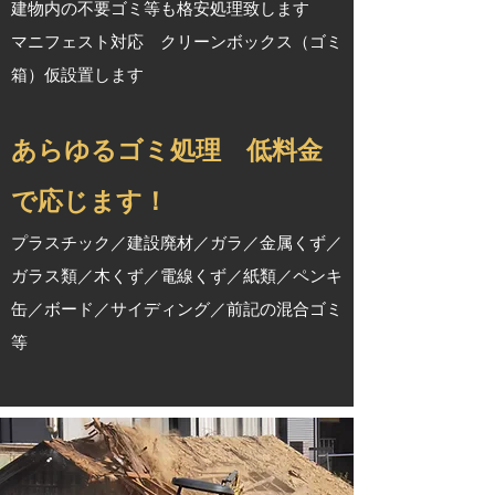
建物内の不要ゴミ等も格安処理致します
マニフェスト対応 クリーンボックス（ゴミ
箱）仮設置します
あらゆるゴミ処理 低料金
で応じます！
プラスチック／建設廃材／ガラ／金属くず／
ガラス類／木くず／電線くず／紙類／ペンキ
缶／ボード／サイディング／前記の混合ゴミ
等